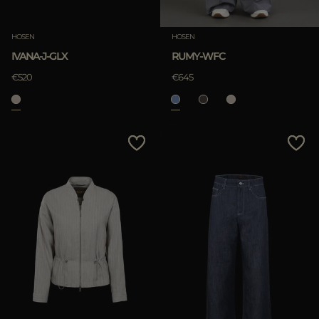
HOSEN
HOSEN
IVANA-J-GLX
RUMY-WFC
€520
€645