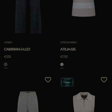
HOSEN
STRICKWAREN
CABIRIAN-J-LGD
ATILIA-SIS
€535
€750