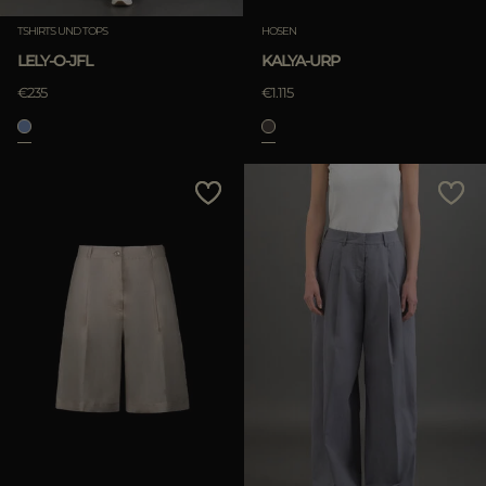
TSHIRTS UND TOPS
HOSEN
LELY-O-JFL
KALYA-URP
ANWENDEN
€235
€1.115
löschen