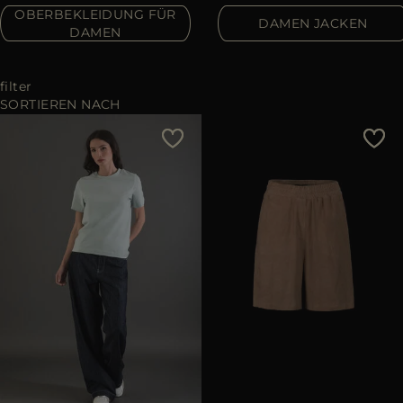
ES
OBERBEKLEIDUNG FÜR
DAMEN JACKEN
WEITERE LÄNDER
DAMEN
filter
SORTIEREN NACH
Preis - niedrig zu hoch
Preis - hoch zu niedrig
Bestseller
Most Popular
ANWENDEN
löschen