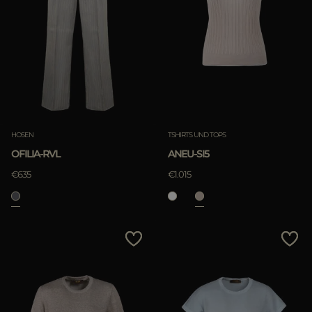
HOSEN
TSHIRTS UND TOPS
OFILIA-RVL
ANEU-SI5
€635
€1.015