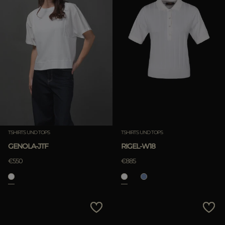
TSHIRTS UND TOPS
TSHIRTS UND TOPS
GENOLA-JTF
RIGEL-W18
€550
€885