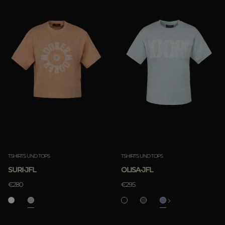
TSHIRTS UND TOPS
TSHIRTS UND TOPS
SURI-JFL
OLISA-JFL
€280
€295