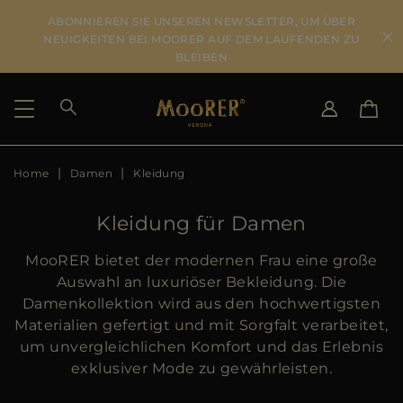
ABONNIEREN SIE UNSEREN NEWSLETTER, UM ÜBER
NEUIGKEITEN BEI MOORER AUF DEM LAUFENDEN ZU
BLEIBEN
Home
Damen
Kleidung
LIEFERLAND
SPRACHE WÄHLEN
ERGEBNISSE ANSEHEN
IT
EN
Kleidung für Damen
DE
US
MooRER bietet der modernen Frau eine große
JP
Auswahl an luxuriöser Bekleidung. Die
AU
Damenkollektion wird aus den hochwertigsten
DK
Materialien gefertigt und mit Sorgfalt verarbeitet,
FR
um unvergleichlichen Komfort und das Erlebnis
GB
exklusiver Mode zu gewährleisten.
CA