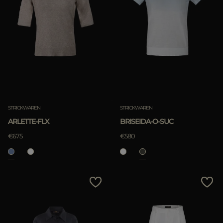
STRICKWAREN
STRICKWAREN
ARLETTE-FLX
BRISEIDA-O-SUC
€675
€580