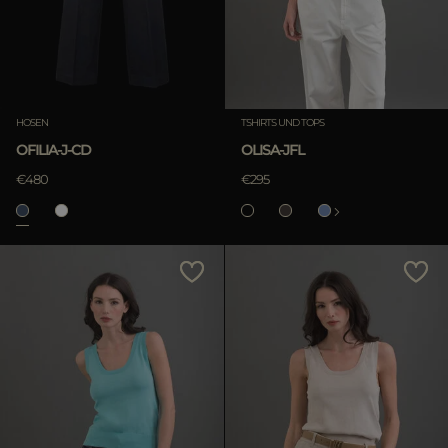
HOSEN
TSHIRTS UND TOPS
OFILIA-J-CD
OLISA-JFL
€480
€295