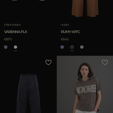
STRICKWAREN
HOSEN
VARENNA-FLX
RUMY-WFC
€870
€645