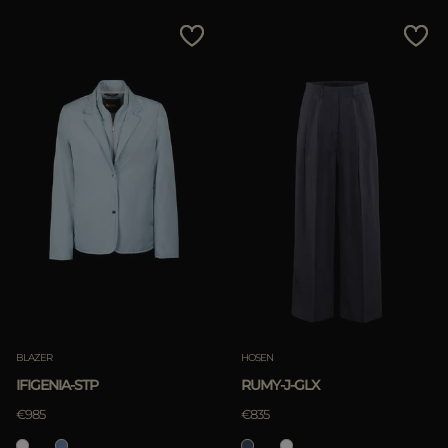
BLAZER
HOSEN
IFIGENIA-STP
RUMY-J-GLX
€985
€835