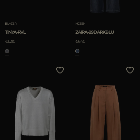
BLAZER
HOSEN
TINYA-RVL
ZAIRA-89DARKBLU
€1.210
€640