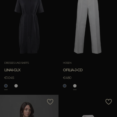
DRESSES UND SKIRTS
HOSEN
LINAI-GLX
OFILIA-J-CD
€1.045
€480