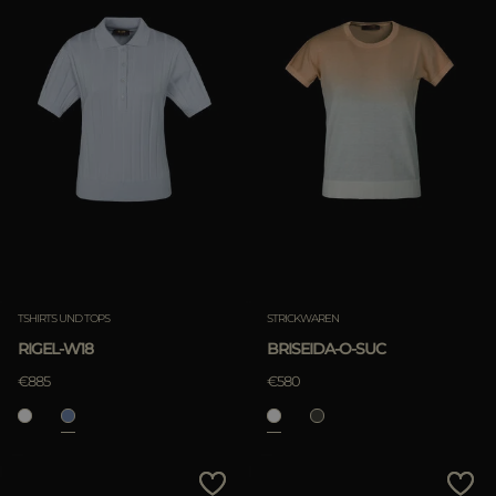
TSHIRTS UND TOPS
STRICKWAREN
RIGEL-W18
BRISEIDA-O-SUC
€885
€580