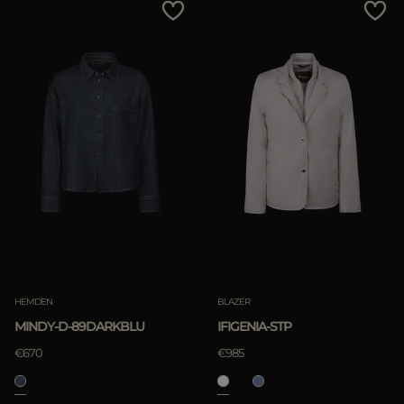
HEMDEN
BLAZER
MINDY-D-89DARKBLU
IFIGENIA-STP
€670
€985