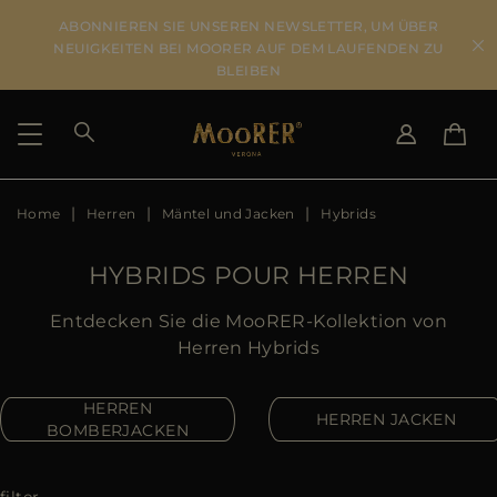
ABONNIEREN SIE UNSEREN NEWSLETTER, UM ÜBER
NEUIGKEITEN BEI MOORER AUF DEM LAUFENDEN ZU
BLEIBEN
Home
Herren
Mäntel und Jacken
Hybrids
LIEFERLAND
SPRACHE WÄHLEN
ERGEBNISSE ANSEHEN
IT
EN
HYBRIDS POUR HERREN
DE
US
Entdecken Sie die MooRER-Kollektion von
JP
Herren Hybrids
AU
DK
HERREN
HERREN JACKEN
FR
BOMBERJACKEN
GB
CA