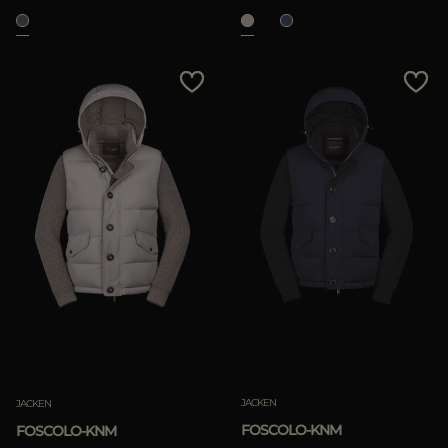
ANWENDEN
löschen
JACKEN
JACKEN
FOSCOLO-KNM
FOSCOLO-KNM