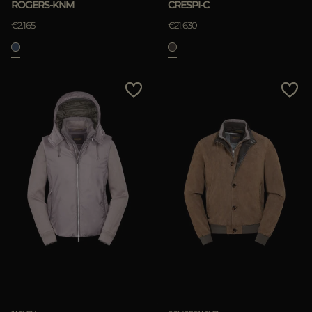
ROGERS-KNM
CRESPI-C
€2.165
€21.630