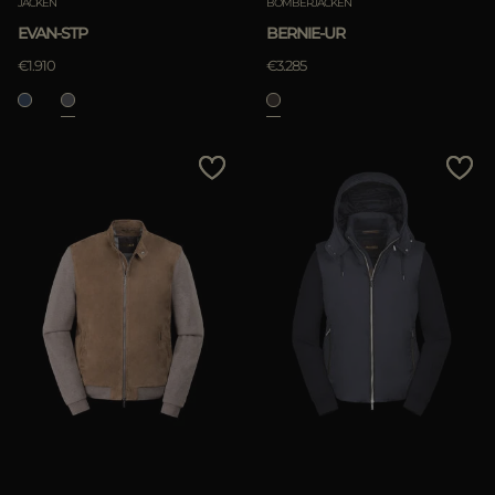
JACKEN
BOMBERJACKEN
EVAN-STP
BERNIE-UR
€1.910
€3.285