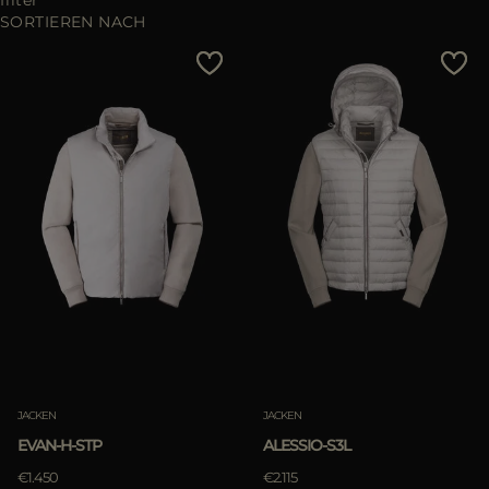
filter
ES
SORTIEREN NACH
WEITERE LÄNDER
Preis - niedrig zu hoch
Preis - hoch zu niedrig
Bestseller
Most Popular
ANWENDEN
löschen
JACKEN
JACKEN
EVAN-H-STP
ALESSIO-S3L
€1.450
€2.115