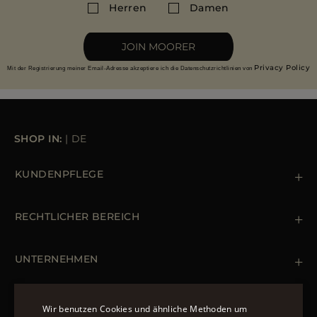
Herren
Damen
JOIN MOORER
Privacy Policy
Mit der Registrierung meiner Email-Adresse akzeptiere ich die Datenschutzrichtlinien von
SHOP IN:
|
DE
KUNDENPFLEGE
Kontaktiere uns
+39 (02) 812 609 47
RECHTLICHER BEREICH
Bestellungen & Zahlungen
Lieferung
Datenschutz-Bestimmungen
Rücksendung und Umtausch
Cookie Policy
UNTERNEHMEN
Terms & Bedingungen
Boutiquen
Newsletter
Erklärung zur Barrierefreiheit
MÄNTEL UND JACKEN
Wir benutzen Cookies und ähnliche Methoden um