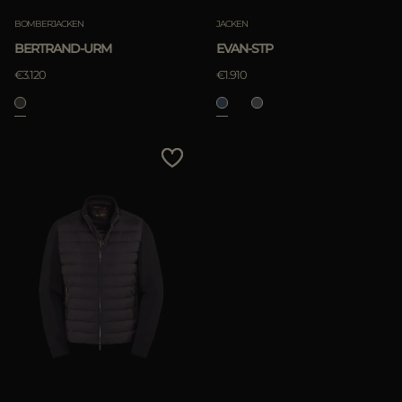
BOMBERJACKEN
JACKEN
BERTRAND-URM
EVAN-STP
€3.120
€1.910