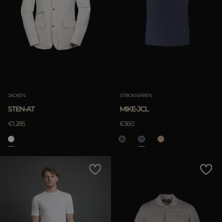
JACKEN
STRICKWAREN
STEN-AT
MIKE-JCL
€1.285
€360