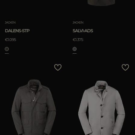
JACKEN
JACKEN
DALENS-STP
SALVI-ADS
€1.095
€1.375