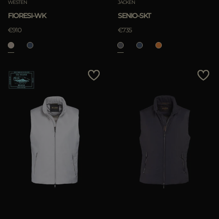
WESTEN
JACKEN
FIORESI-WK
SENIO-SKT
ANWENDEN
€910
€735
löschen