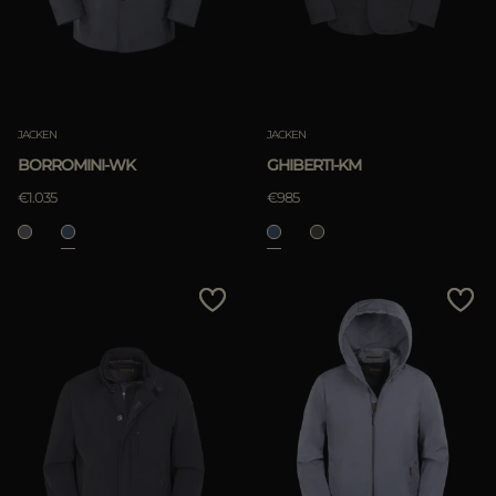
JACKEN
JACKEN
BORROMINI-WK
GHIBERTI-KM
€1.035
€985