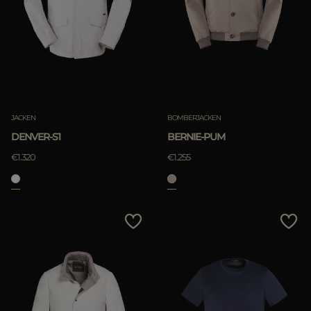
JACKEN
BOMBERJACKEN
DENVER-S1
BERNIE-PUM
€1.320
€1.255