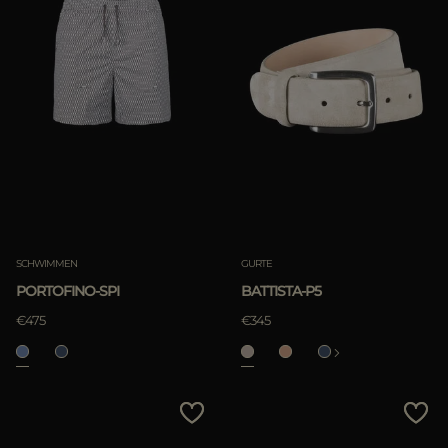
SCHWIMMEN
GURTE
PORTOFINO-SPI
BATTISTA-P5
€475
€345