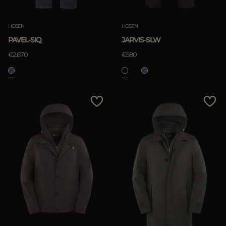
HOSEN
HOSEN
PAVEL-SIQ
JARVIS-SLW
€2.670
€580