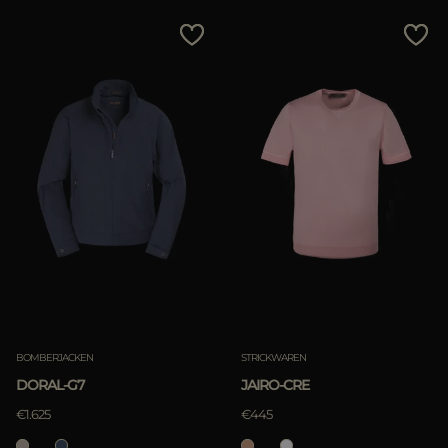
BOMBERJACKEN
STRICKWAREN
DORAL-G7
JAIRO-CRE
€1.625
€445