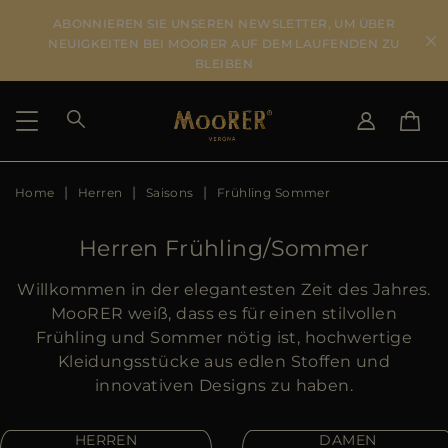
ABONNIEREN SIE UNSEREN NEWSLETTER, UM ÜBER
NEUIGKEITEN BEI MOORER AUF DEM LAUFENDEN ZU
BLEIBEN
Home
Herren
Saisons
Frühling Sommer
LIEFERLAND
SPRACHE WÄHLEN
ERGEBNISSE ANSEHEN
IT
EN
Herren Frühling/Sommer
DE
US
Willkommen in der elegantesten Zeit des Jahres.
JP
MooRER weiß, dass es für einen stilvollen
AU
Frühling und Sommer nötig ist, hochwertige
DK
Kleidungsstücke aus edlen Stoffen und
FR
innovativen Designs zu haben.
GB
CA
HERREN
DAMEN