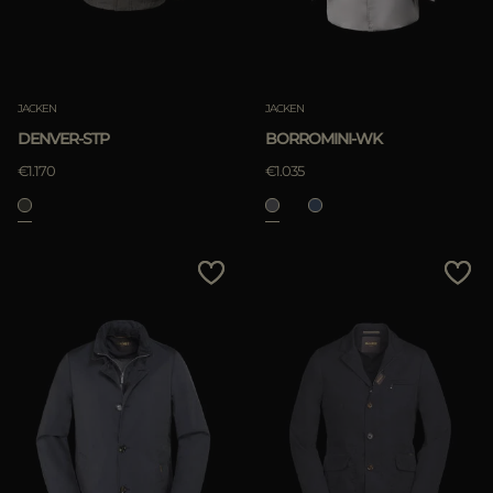
JACKEN
JACKEN
DENVER-STP
BORROMINI-WK
€1.170
€1.035