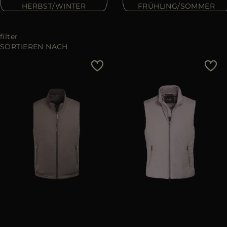
ES
HERBST/WINTER
FRÜHLING/SOMMER
WEITERE LÄNDER
filter
SORTIEREN NACH
Preis - niedrig zu hoch
Preis - hoch zu niedrig
Bestseller
Most Popular
ANWENDEN
löschen