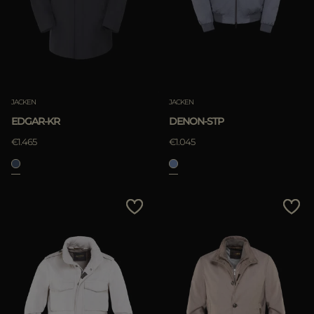
JACKEN
JACKEN
EDGAR-KR
DENON-STP
€1.465
€1.045