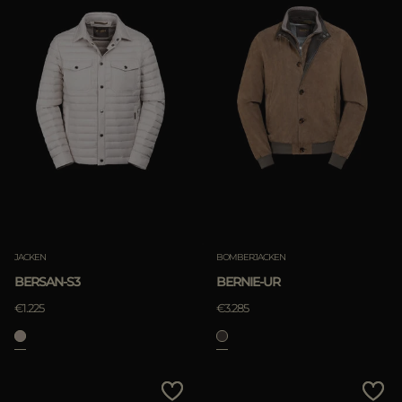
JACKEN
BOMBERJACKEN
BERSAN-S3
BERNIE-UR
€1.225
€3.285