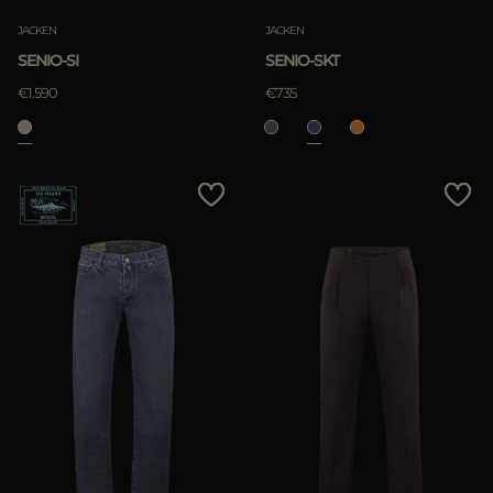
JACKEN
JACKEN
SENIO-SI
SENIO-SKT
€1.590
€735