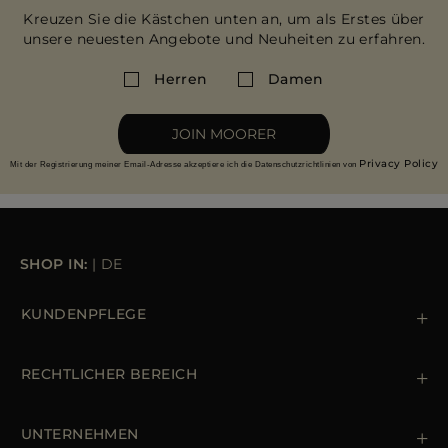
Kreuzen Sie die Kästchen unten an, um als Erstes über
unsere neuesten Angebote und Neuheiten zu erfahren.
Herren
Damen
JOIN MOORER
Privacy Policy
Mit der Registrierung meiner Email-Adresse akzeptiere ich die Datenschutzrichtlinien von
SHOP IN:
|
DE
KUNDENPFLEGE
Kontaktiere uns
+39 (02) 812 609 47
RECHTLICHER BEREICH
Bestellungen & Zahlungen
Lieferung
Datenschutz-Bestimmungen
Rücksendung und Umtausch
Cookie Policy
UNTERNEHMEN