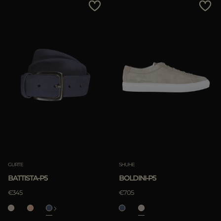
GURTE
SHUHE
BATTISTA-P5
BOLDINI-P5
€345
€705