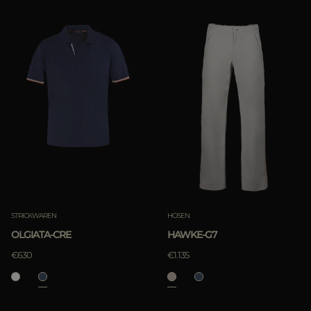
STRICKWAREN
HOSEN
OLGIATA-CRE
HAWKE-G7
€630
€1.135