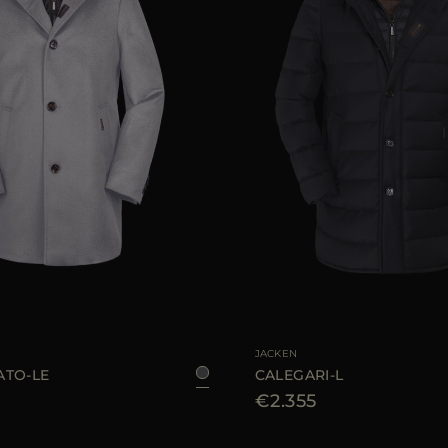
AR
50
52
54
56
GRÖSSE VERFÜGBAR
4
JACKEN
TO-LE
CALEGARI-L
€2.355