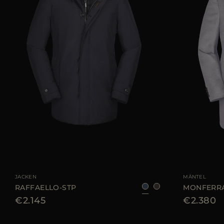
GRÖSSE VERFÜGBAR
46
48
50
54
56
GRÖSSE VERFÜGB
JACKEN
MÄNTEL
RAFFAELLO-STP
MONFERRA
€2.145
€2.380