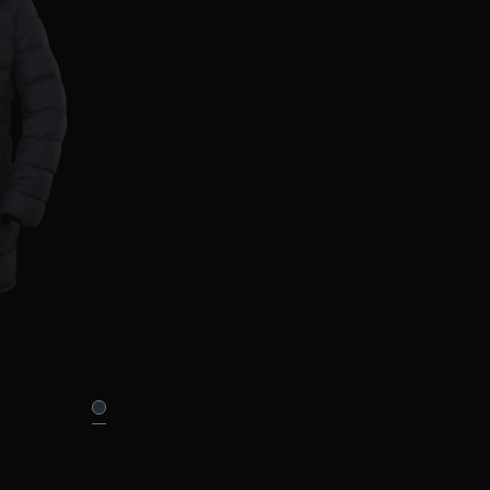
6
50
54
56
60