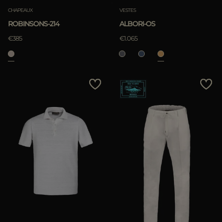
CHAPEAUX
VESTES
ROBINSONS-214
ALBORI-OS
€385
€1.065