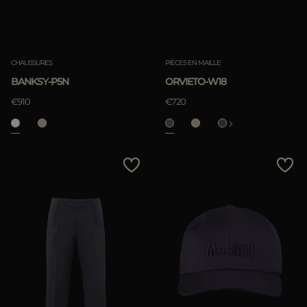
CHAUSSURES
PIÈCES EN MAILLE
BANKSY-P5N
ORVIETO-W18
€910
€720