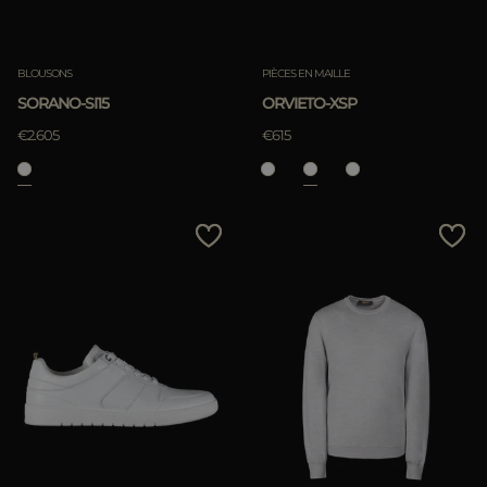
BLOUSONS
PIÈCES EN MAILLE
SORANO-SI15
ORVIETO-XSP
€2.605
€615