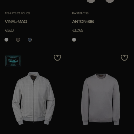
T-SHIRTS ET POLOS
PANTALONS
VINAL-MAG
ANTON-SIB
€620
€1.065