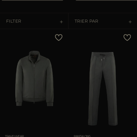
FILTER
TRIER PAR
Prix Croissant
Prix Décroissant
Les Plus Vendus
Les Plus Populaires
APPLIQUER
APPLIQUER
Annuler
Annuler
TRAVELWEAR
PANTALONS