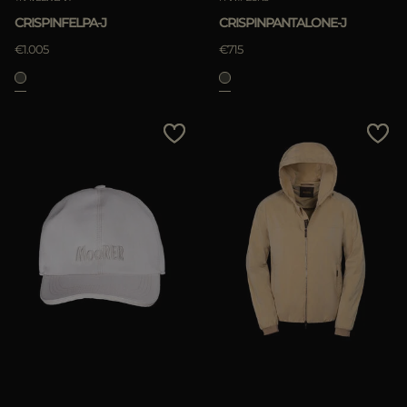
CRISPINFELPA-J
CRISPINPANTALONE-J
€1.005
€715