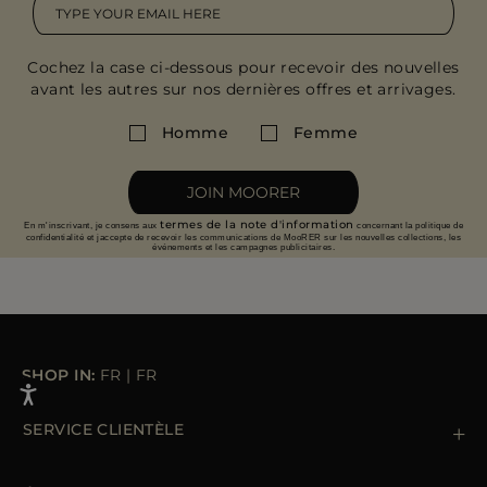
Cochez la case ci-dessous pour recevoir des nouvelles
avant les autres sur nos dernières offres et arrivages.
Homme
Femme
JOIN MOORER
termes de la note d'information
En m'inscrivant, je consens aux
concernant la politique de
confidentialité et jaccepte de recevoir les communications de MooRER sur les nouvelles collections, les
événements et les campagnes publicitaires.
SHOP IN:
FR
|
FR
SERVICE CLIENTÈLE
Contactez nous
+39 (02) 812 609 47