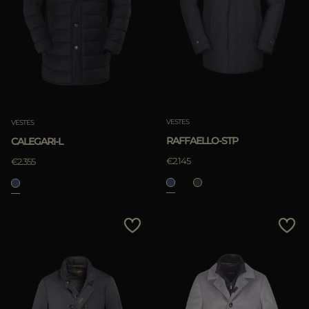
ES
Les Plus Populaires
PLUS DE PAYS
APPLIQUER
Annuler
VESTES
VESTES
RAFFAELLO-STP
CALEGARI-L
€2.145
€2.355
APPLIQUER
Annuler