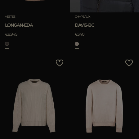
Annuler
APPLIQUER
VESTES
CHAPEAUX
Annuler
LONGAN-EDA
DAVIS-BC
€8.945
€340