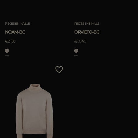
PIÈCES EN MAILLE
PIÈCES EN MAILLE
NOAM-BC
ORVIETO-BC
€2.155
€1.040