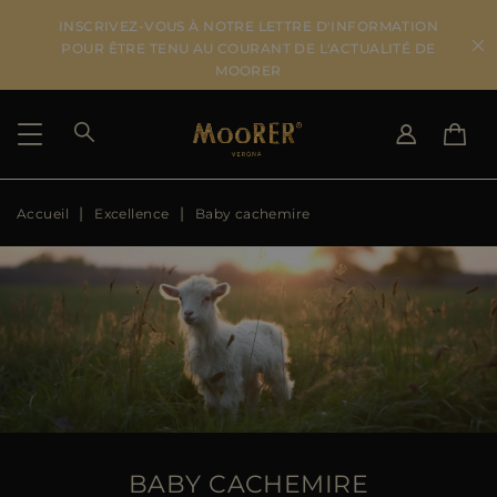
INSCRIVEZ-VOUS À NOTRE LETTRE D'INFORMATION
POUR ÊTRE TENU AU COURANT DE L'ACTUALITÉ DE
MOORER
Accueil
Excellence
Baby cachemire
PAYS DE LIVRAISON
CHANGER DE LANGUE
VOIR LES RÉSULTATS
IT
EN
DE
FR
US
JP
AU
DK
FR
GB
CA
BABY CACHEMIRE