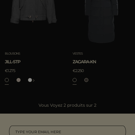
ES
Les Plus Populaires
PLUS DE PAYS
APPLIQUER
Annuler
BLOUSONS
VESTES
JILL-STP
ZAGARA-KN
€1.275
€2.250
APPLIQUER
Vous Voyez 2 produits sur 2
Annuler