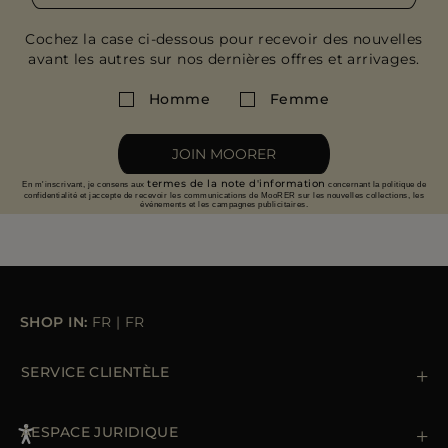
Cochez la case ci-dessous pour recevoir des nouvelles
avant les autres sur nos dernières offres et arrivages.
Homme
Femme
JOIN MOORER
termes de la note d'information
En m'inscrivant, je consens aux
concernant la politique de
confidentialité et jaccepte de recevoir les communications de MooRER sur les nouvelles collections, les
événements et les campagnes publicitaires.
SHOP IN:
FR
|
FR
SERVICE CLIENTÈLE
Contactez nous
+39 (02) 812 609 47
ÁESPACE JURIDIQUE
Commandes et paiements