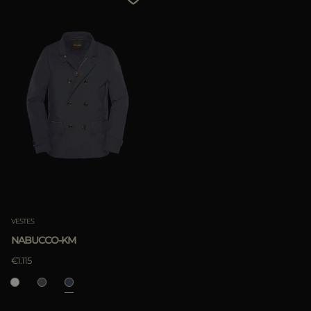
VESTES
NABUCCO-KM
€1.115