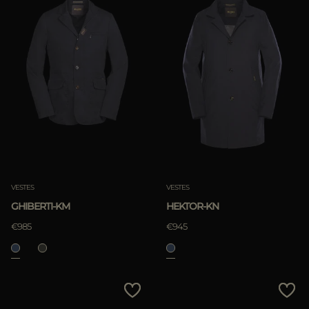
VESTES
VESTES
GHIBERTI-KM
HEKTOR-KN
€985
€945