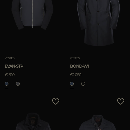
VESTES
VESTES
EVAN-STP
BOND-WI
€1.910
€2.050