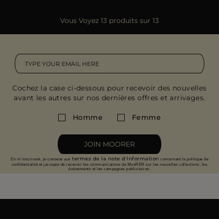
Vous Voyez 13 produits sur 13
Cochez la case ci-dessous pour recevoir des nouvelles
avant les autres sur nos dernières offres et arrivages.
Homme
Femme
JOIN MOORER
termes de la note d'information
En m'inscrivant, je consens aux
concernant la politique de
confidentialité et jaccepte de recevoir les communications de MooRER sur les nouvelles collections, les
événements et les campagnes publicitaires.