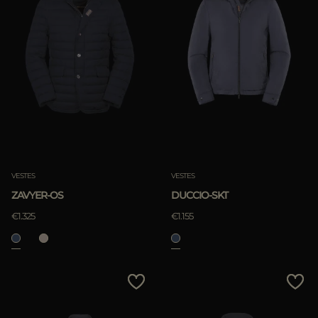
VESTES
VESTES
ZAVYER-OS
DUCCIO-SKT
€1.325
€1.155