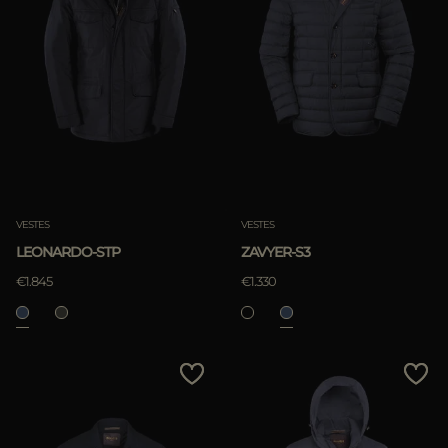
VESTES
VESTES
LEONARDO-STP
ZAVYER-S3
€1.845
€1.330