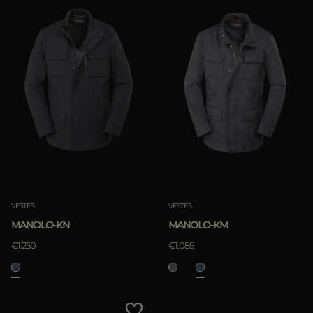
VESTES
VESTES
MANOLO-KN
MANOLO-KM
€1.250
€1.085