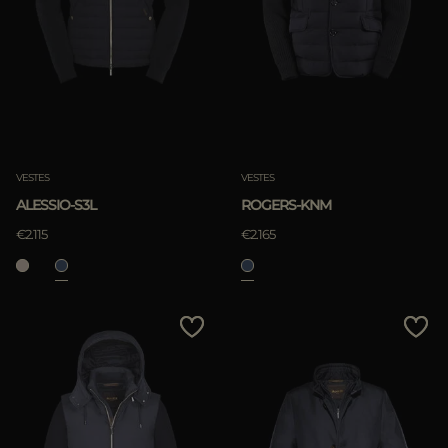
ES
Les Plus Populaires
PLUS DE PAYS
APPLIQUER
Annuler
VESTES
VESTES
ALESSIO-S3L
ROGERS-KNM
€2.115
€2.165
APPLIQUER
Annuler