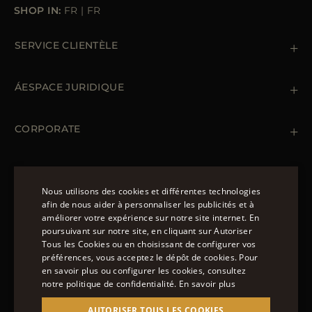
SHOP IN:
FR
|
FR
SERVICE CLIENTÈLE
Contactez nous
+39 (02) 812 609 47
ÁESPACE JURIDIQUE
Commandes et paiements
Livraisomn
Gestion des données personnelles
Retours et échanges
Gestion des cookies
CORPORATE
Conditions générales de ventes
Points de vente
Newsletter
Déclaration d'accessibilité
MANTEAUX
Doudoune Longue Homme
Nous utilisons des cookies et différentes technologies
Manteaux Femme
afin de nous aider à personnaliser les publicités et à
Doudoune Hiver Homme
améliorer votre expérience sur notre site internet. En
NOUS SUIVRE
ENGLISH
Blouson Femme Hiver
poursuivant sur notre site, en cliquant sur Autoriser
Tous les Cookies ou en choisissant de configurer vos
ITALIAN
préférences, vous acceptez le dépôt de cookies. Pour
FRENCH
en savoir plus ou configurer les cookies, consultez
notre politique de confidentialité.
En savoir plus
GERMAN
© 2022 – MOORER S.P.A – VIA XXV APRILE, 90 37014
AUTORISER TOUS LES COOKIES