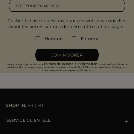
Cochez la case ci-dessous pour recevoir des nouvelles
avant les autres sur nos dernières offres et arrivages.
Homme
Femme
JOIN MOORER
termes de la note d'information
En m'inscrivant, je consens aux
concernant la politique de
confidentialité et jaccepte de recevoir les communications de MooRER sur les nouvelles collections, les
événements et les campagnes publicitaires.
SHOP IN:
FR
|
FR
SERVICE CLIENTÈLE
Contactez nous