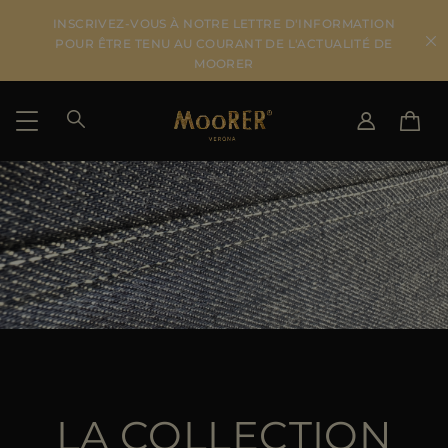
INSCRIVEZ-VOUS À NOTRE LETTRE D'INFORMATION
POUR ÊTRE TENU AU COURANT DE L'ACTUALITÉ DE
MOORER
PAYS DE LIVRAISON
CHANGER DE LANGUE
VOIR LES RÉSULTATS
IT
EN
DE
FR
US
JP
AU
DK
FR
GB
LA COLLECTION
CA