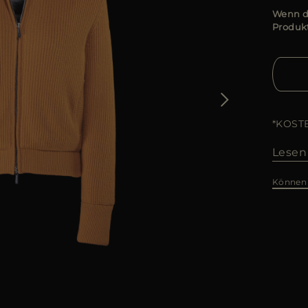
Wenn di
Produkt
*KOST
Lesen
Können 