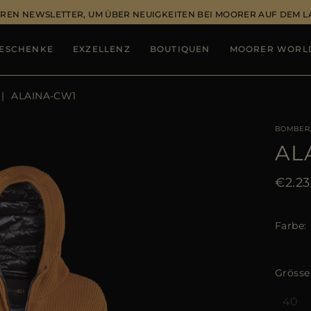
REN NEWSLETTER, UM ÜBER NEUIGKEITEN BEI MOORER AUF DEM 
ESCHENKE
EXZELLENZ
BOUTIQUEN
MOORER WORL
ALAINA-CW1
BOMBER
AL
€2.23
Farbe
Grösse
40