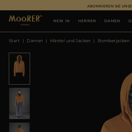
ABONNIEREN SIE UNSE
NEW IN
HERREN
DAMEN
G
Start
Damen
Mäntel und Jacken
Bomberjacken