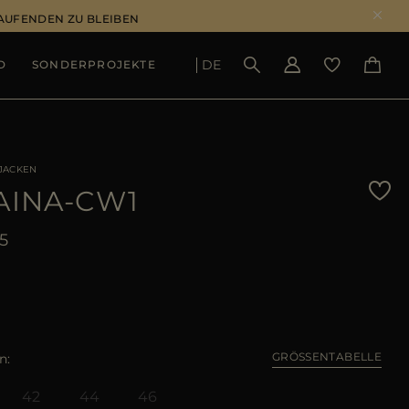
LAUFENDEN ZU BLEIBEN
DE
D
SONDERPROJEKTE
ERGEBNISSE ANSEHEN
JACKEN
AINA-CW1
5
GRÖSSENTABELLE
n
42
44
46