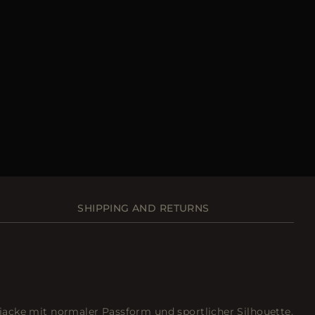
SHIPPING AND RETURNS
acke mit normaler Passform und sportlicher Silhouette.