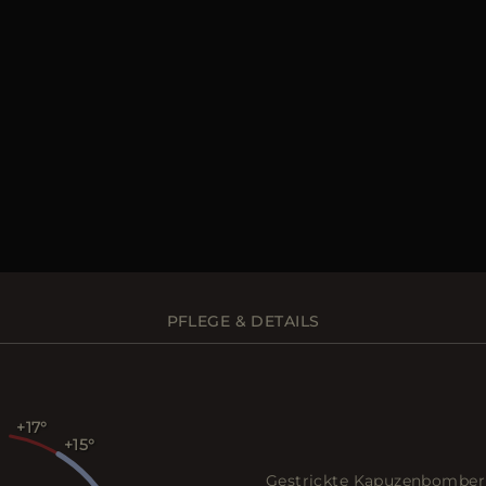
PFLEGE & DETAILS
+17
+15
Gestrickte Kapuzenbomberj