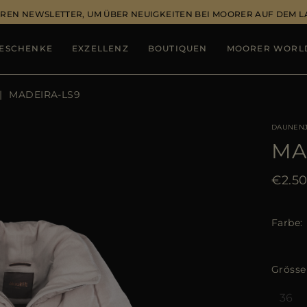
REN NEWSLETTER, UM ÜBER NEUIGKEITEN BEI MOORER AUF DEM 
ESCHENKE
EXZELLENZ
BOUTIQUEN
MOORER WORL
MADEIRA-LS9
DAUNEN
MA
€2.5
Farbe
Grösse
36