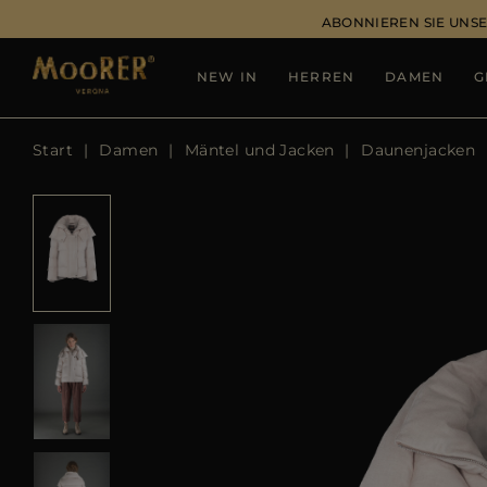
ABONNIEREN SIE UNSE
NEW IN
HERREN
DAMEN
G
Start
Damen
Mäntel und Jacken
Daunenjacken