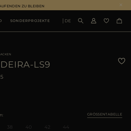
LAUFENDEN ZU BLEIBEN
DE
D
SONDERPROJEKTE
ERGEBNISSE ANSEHEN
JACKEN
DEIRA-LS9
05
GRÖSSENTABELLE
n
38
40
42
44