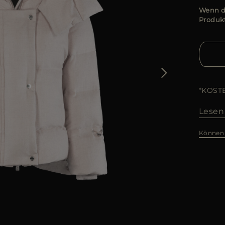
Wenn di
Produkt
*KOST
Lesen
Können 