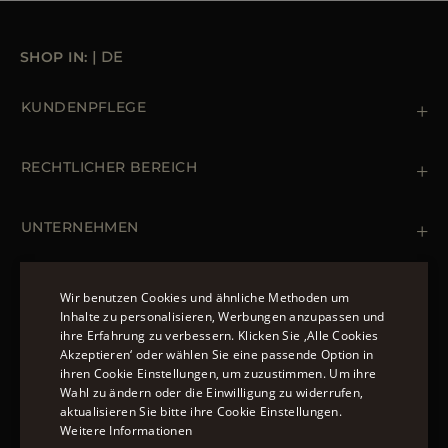
SHOP IN:
|
DE
COOL
KUNDENPFLEGE
Kontaktiere uns
+39 (02) 812 609 47
-16
+17
RECHTLICHER BEREICH
+15
Bestellungen & Zahlungen
Lieferung
Datenschutz-Bestimmungen
Rücksendung und Umtausch
+12
Cookie Policy
UNTERNEHMEN
-10
-5
/
+12
Terms & Bedingungen
Boutiquen
Newsletter
Erklärung zur Barrierefreiheit
MÄNTEL UND JACKEN
Wir benutzen Cookies und ähnliche Methoden um
Inhalte zu personalisieren, Werbungen anzupassen und
C
F
Daunenjacke Herren Schwarz
ihre Erfahrung zu verbessern. Klicken Sie ‚Alle Cookies
ENGLISH
Jacken Damen
Akzeptieren‘ oder wählen Sie eine passende Option in
FOLGEN SIE UNS
ihren Cookie Einstellungen, um zuzustimmen. Um ihre
ITALIAN
Bomberjacke Leder
-5
Wahl zu ändern oder die Einwilligung zu widerrufen,
Langer Steppmantel
FRENCH
aktualisieren Sie bitte ihre Cookie Einstellungen.
Weitere Informationen
GERMAN