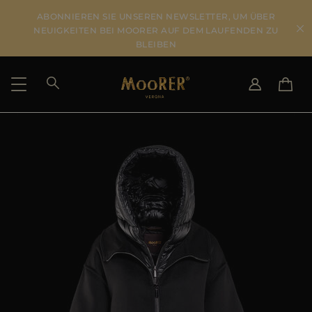
ABONNIEREN SIE UNSEREN NEWSLETTER, UM ÜBER
NEUIGKEITEN BEI MOORER AUF DEM LAUFENDEN ZU
BLEIBEN
LIEFERLAND
SPRACHE WÄHLEN
ERGEBNISSE ANSEHEN
IT
EN
DE
US
JP
AU
DK
FR
GB
CA