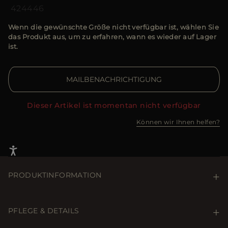
42
44
46
Wenn die gewünschte Größe nicht verfügbar ist, wählen Sie
das Produkt aus, um zu erfahren, wann es wieder auf Lager
ist.
MAILBENACHRICHTIGUNG
Dieser Artikel ist momentan nicht verfügbar
Können wir Ihnen helfen?
PRODUKTINFORMATION
Eine stylishe Jacke mit Kapuze, die in Kombination mit
der warmen, abnehmbaren Daunenjacke drei
PFLEGE & DETAILS
verschiedene Tragemöglichkeiten bietet.