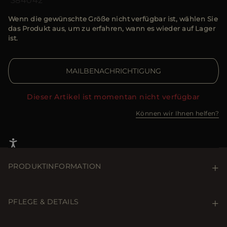
38
40
42
Wenn die gewünschte Größe nicht verfügbar ist, wählen Sie
das Produkt aus, um zu erfahren, wann es wieder auf Lager
ist.
MAILBENACHRICHTIGUNG
Dieser Artikel ist momentan nicht verfügbar
Können wir Ihnen helfen?
PRODUKTINFORMATION
Exquisiter, schmal geschnittener Daunenmantel mit
Boudin-Steppung aus sehr weichem, superleichtem
PFLEGE & DETAILS
Stoff aus 100 % Kaschmir.
Care & Details