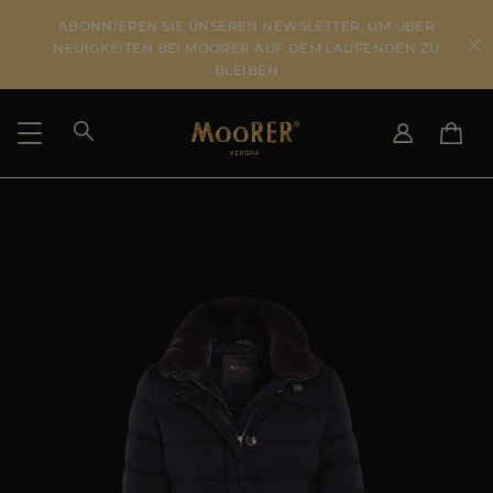
ABONNIEREN SIE UNSEREN NEWSLETTER, UM ÜBER
NEUIGKEITEN BEI MOORER AUF DEM LAUFENDEN ZU
BLEIBEN
LIEFERLAND
SPRACHE WÄHLEN
ERGEBNISSE ANSEHEN
IT
EN
DE
US
JP
AU
DK
FR
GB
CA