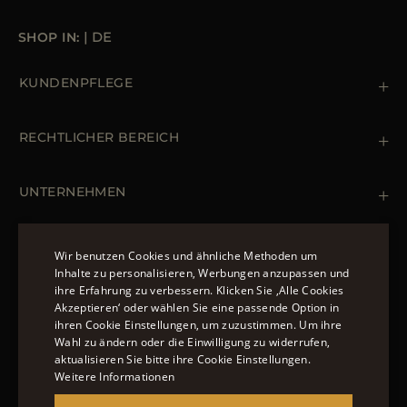
+12
-20
SHOP IN:
|
DE
+8
-12
/
+8
KUNDENPFLEGE
Kontaktiere uns
+39 (02) 812 609 47
C
F
RECHTLICHER BEREICH
Bestellungen & Zahlungen
Lieferung
Datenschutz-Bestimmungen
Rücksendung und Umtausch
-12
Cookie Policy
UNTERNEHMEN
Terms & Bedingungen
Boutiquen
Newsletter
Erklärung zur Barrierefreiheit
MÄNTEL UND JACKEN
Wir benutzen Cookies und ähnliche Methoden um
Inhalte zu personalisieren, Werbungen anzupassen und
High Comfort
Daunenjacke Herren Schwarz
ihre Erfahrung zu verbessern. Klicken Sie ‚Alle Cookies
ENGLISH
Jacken Damen
Akzeptieren‘ oder wählen Sie eine passende Option in
FOLGEN SIE UNS
Medium Comfort
ihren Cookie Einstellungen, um zuzustimmen. Um ihre
ITALIAN
Bomberjacke Leder
Wahl zu ändern oder die Einwilligung zu widerrufen,
Langer Steppmantel
Basic Comfort
FRENCH
aktualisieren Sie bitte ihre Cookie Einstellungen.
Weitere Informationen
GERMAN