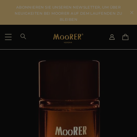
ABONNIEREN SIE UNSEREN NEWSLETTER, UM ÜBER
NEUIGKEITEN BEI MOORER AUF DEM LAUFENDEN ZU
BLEIBEN
LIEFERLAND
SPRACHE WÄHLEN
ERGEBNISSE ANSEHEN
IT
EN
DE
US
JP
AU
DK
FR
GB
CA