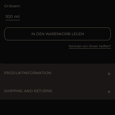
Grössen
100 ml
IN DEN WARENKORB LEGEN
Können wir Ihnen helfen?
PRODUKTINFORMATION
Orangenblüten, Grapefruitblätter und Ambra
harmonieren und schaffen eine subtile und lebendige
SHIPPING AND RETURNS
Essenz.
VERSAND UND LIEFERUNG
KOPFNOTEN: Bergamotte, Kumarine, Vetiver, Orangen-
Blüten HERZNOTEN: Iris, Ylang-Ylang, Grapefruitblätter
Kostenloser Standardversand