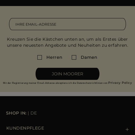
BASISNOTEN: Kubanisches Zedernholz, haitianischer
Weitere Info
Vetiver, Eichenmoos, Amber
RETOUREN SIND KOSTENLOS
Ungetragene Ware können Sie innerhalb von 14
Tagen nach Erhalt original verpackt zurücksenden.
Kreuzen Sie die Kästchen unten an, um als Erstes über
Weitere Retoureninfo
unsere neuesten Angebote und Neuheiten zu erfahren.
Herren
Damen
JOIN MOORER
Privacy Policy
Mit der Registrierung meiner Email-Adresse akzeptiere ich die Datenschutzrichtlinien von
SHOP IN:
|
DE
KUNDENPFLEGE