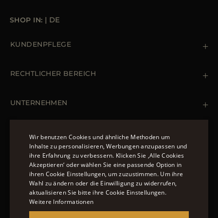
SHOP IN:
|
DE
KUNDENPFLEGE
COLD
Water resistance
Kontaktiere uns
+39 (02) 812 609 47
RECHTLICHER BEREICH
Bestellungen & Zahlungen
-26
+16
Lieferung
Datenschutz-Bestimmungen
+12
Rücksendung und Umtausch
Cookie Policy
UNTERNEHMEN
-20
Terms & Bedingungen
Boutiquen
+8
-12
/
+8
Newsletter
Erklärung zur Barrierefreiheit
MÄNTEL UND JACKEN
Wir benutzen Cookies und ähnliche Methoden um
Inhalte zu personalisieren, Werbungen anzupassen und
Daunenjacke Herren Schwarz
ihre Erfahrung zu verbessern. Klicken Sie ‚Alle Cookies
ENGLISH
C
F
Jacken Damen
Akzeptieren‘ oder wählen Sie eine passende Option in
FOLGEN SIE UNS
ihren Cookie Einstellungen, um zuzustimmen. Um ihre
ITALIAN
Bomberjacke Leder
Wahl zu ändern oder die Einwilligung zu widerrufen,
Langer Steppmantel
-12
FRENCH
aktualisieren Sie bitte ihre Cookie Einstellungen.
Weitere Informationen
GERMAN