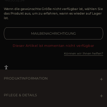
48
50
52
54
Wenn die gewünschte Größe nicht verfügbar ist, wählen Sie
das Produkt aus, um zu erfahren, wann es wieder auf Lager
ist.
MAILBENACHRICHTIGUNG
Dieser Artikel ist momentan nicht verfügbar
Können wir Ihnen helfen?
PRODUKTINFORMATION
Klassisch geschnittene Jacke der Linie Acqua (1
Schirme), gefüllt mit Gänsedaunen und mit Boudin-
PFLEGE & DETAILS
Steppung außen. Aus wasserabweisendem bi-
elastischem Gewebe mit Harzbeschichtung, das
Care & Details