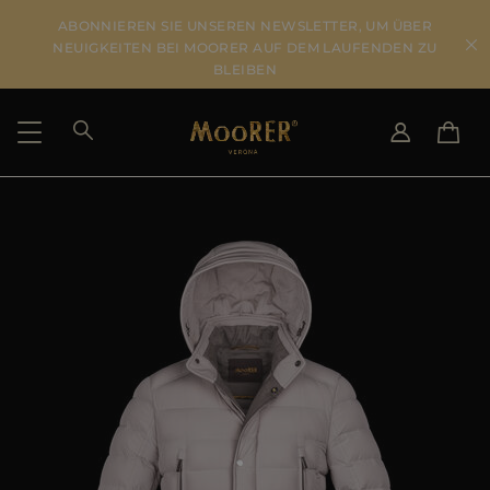
ABONNIEREN SIE UNSEREN NEWSLETTER, UM ÜBER
NEUIGKEITEN BEI MOORER AUF DEM LAUFENDEN ZU
BLEIBEN
LIEFERLAND
SPRACHE WÄHLEN
ERGEBNISSE ANSEHEN
IT
EN
DE
US
JP
AU
DK
FR
GB
CA