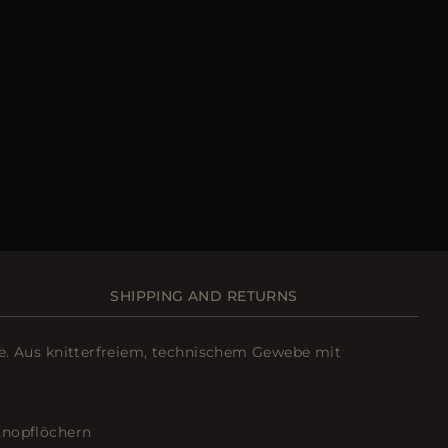
SHIPPING AND RETURNS
e. Aus knitterfreiem, technischem Gewebe mit
Knopflöchern