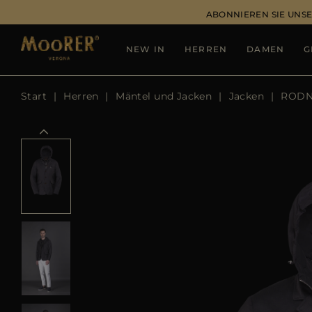
ABONNIEREN SIE UNSE
NEW IN
HERREN
DAMEN
G
Start
Herren
Mäntel und Jacken
Jacken
RODN