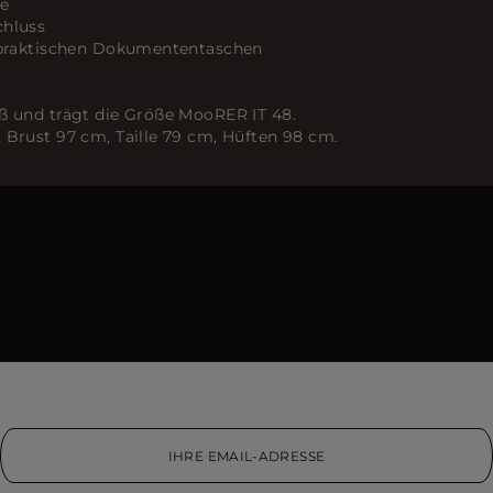
le
chluss
t praktischen Dokumententaschen
ß und trägt die Größe MooRER IT 48.
 Brust 97 cm, Taille 79 cm, Hüften 98 cm.