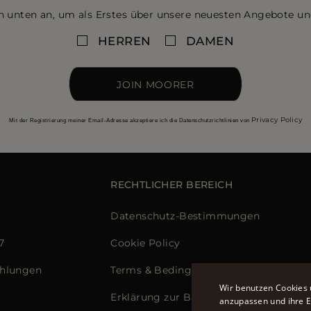
n unten an, um als Erstes über unsere neuesten Angebote un
HERREN
DAMEN
JOIN MOORER
Privacy Policy
Mit der Registrierung meiner Email-Adresse akzeptiere ich die Datenschutzrichtlinien von
RECHTLICHER BEREICH
Datenschutz-Bestimmungen
7
Cookie Policy
ahlungen
Terms & Bedingungen
Wir benutzen Cookies 
Erklärung zur Barrierefreiheit
anzupassen und ihre Er