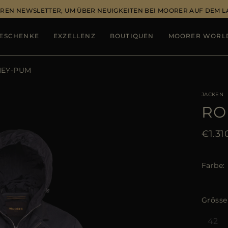
REN NEWSLETTER, UM ÜBER NEUIGKEITEN BEI MOORER AUF DEM 
ESCHENKE
EXZELLENZ
BOUTIQUEN
MOORER WORL
EY-PUM
JACKEN
RO
€1.31
Farbe
Grösse
42