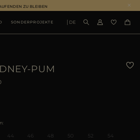
LAUFENDEN ZU BLEIBEN
DE
D
SONDERPROJEKTE
ERGEBNISSE ANSEHEN
DNEY-PUM
0
n
44
46
48
50
52
54