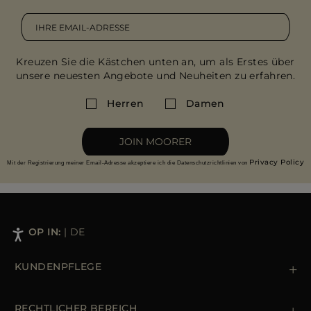
Kreuzen Sie die Kästchen unten an, um als Erstes über
unsere neuesten Angebote und Neuheiten zu erfahren.
Herren
Damen
JOIN MOORER
Privacy Policy
Mit der Registrierung meiner Email-Adresse akzeptiere ich die Datenschutzrichtlinien von
SHOP IN:
|
DE
KUNDENPFLEGE
Kontaktiere uns
+39 (02) 812 609 47
RECHTLICHER BEREICH