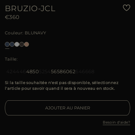
BRUZIO-JCL
€360
Couleur
BLUNAVY
Taille
42
44
46
48
50
52
54
56
58
60
62
64
66
68
Si la taille souhaitée n'est pas disponible, sélectionnez
l'article pour savoir quand il sera à nouveau en stock.
AJOUTER AU PANIER
Besoin d'aide?