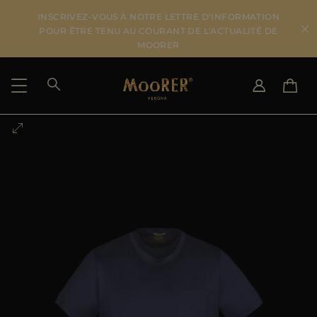
INSCRIVEZ-VOUS À NOTRE LETTRE D'INFORMATION
POUR ÊTRE TENU AU COURANT DE L'ACTUALITÉ DE
MOORER
PAYS DE LIVRAISON
CHANGER DE LANGUE
VOIR LES RÉSULTATS
IT
EN
DE
FR
US
JP
AU
DK
FR
GB
CA