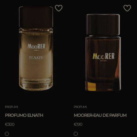
PIÙ PAESI
Prezzo Crescente
Prezzo Decrescente
Più Venduti
Più Popolari
APPLICA
APPLICA
Rimuovi
Rimuovi
PROFUMI
PROFUMI
PROFUMO ELNATH
MOORER-EAU DE PARFUM
€300
€190