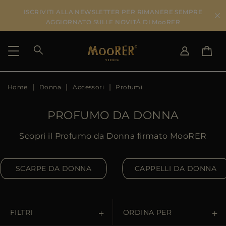
ISCRIVITI ALLA NEWSLETTER PER RIMANERE SEMPRE
AGGIORNATO SULLE NOVITÀ DI MooRER
Home
Donna
Accessori
Profumi
PAESE DI SPEDIZIONE
SELEZIONA LA LINGUA
VEDI RISULTATI
IT
EN
PROFUMO DA DONNA
DE
IT
US
Scopri il Profumo da Donna firmato MooRER
JP
AU
SCARPE DA DONNA
CAPPELLI DA DONNA
DK
FR
GB
CA
FILTRI
ORDINA PER
ES