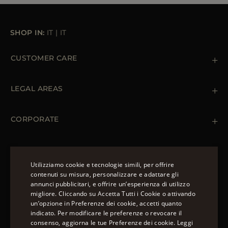
SHOP IN:
IT
|
IT
CUSTOMER CARE
Contattaci
+39 (02) 812 609 47
LEGAL AREAS
Ordini e Pagamenti
Spedizioni
Private Policy
Resi & Rimborsi
Cookie Policy
CORPORATE
Terms & Conditions
Boutiques
Newsletter
Accessibility Statement
CAPISPALLA
Piumini Invernali da Uomo
Utilizziamo cookie e tecnologie simili, per offrire
Piumini Invernali da Donna
contenuti su misura, personalizzare e adattare gli
Piumino 100 grammi
annunci pubblicitari, e offrire un’esperienza di utilizzo
SEGUICI
ENGLISH
Piumini Estivi da Donna
migliore. Cliccando su Accetta Tutti i Cookie o attivando
un’opzione in Preferenze dei cookie, accetti quanto
ITALIAN
indicato. Per modificare le preferenze o revocare il
FRENCH
consenso, aggiorna le tue Preferenze dei cookie.
Leggi