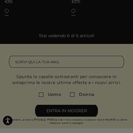
€315
€375
Stai vedendo 6 di 6 articoli
Spunta le caselle sottostanti per conoscere in
anteprima le nostre ultime offerte e i nuovi arrivi.
Uomo
Donna
ENTRA IN MOORER
Privacy Policy
Iscrivendomi, accetto la
e do il mio consenso a ricevere e-mail di MooRER su ultime
collezioni, eventi e campagne.