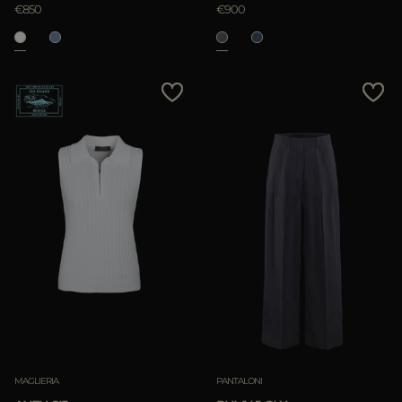
€850
€900
Rimuovi
MAGLIERIA
PANTALONI