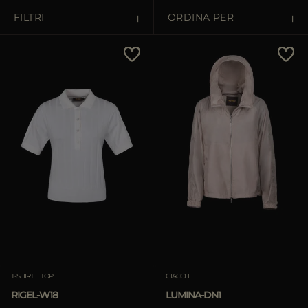
FILTRI
ORDINA PER
Prezzo Crescente
Prezzo Decrescente
Più Venduti
Più Popolari
APPLICA
Rimuovi
T-SHIRT E TOP
GIACCHE
RIGEL-W18
LUMINA-DN1
APPLICA