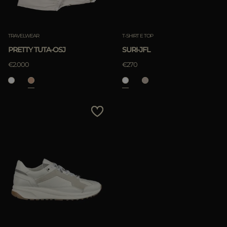
TRAVELWEAR
T-SHIRT E TOP
PRETTY TUTA-OSJ
SURI-JFL
€2.000
€270