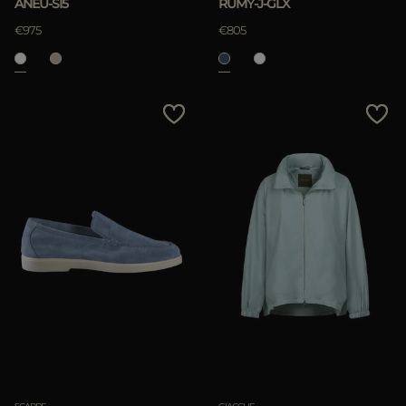
ANEU-SI5
RUMY-J-GLX
€975
€805