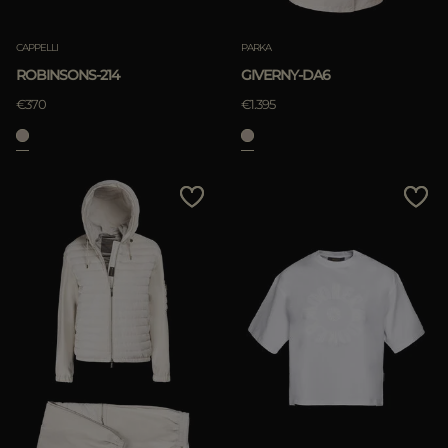
CAPPELLI
PARKA
ROBINSONS-214
GIVERNY-DA6
€370
€1.395