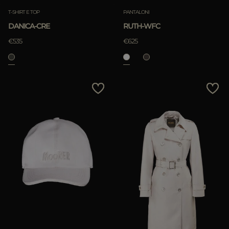
T-SHIRT E TOP
PANTALONI
DANICA-CRE
RUTH-WFC
€535
€625