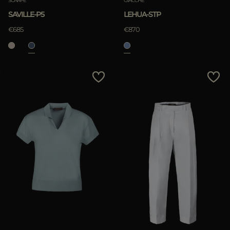
SCARPE
GIACCHE
SAVILLE-P5
LEHUA-STP
€685
€870