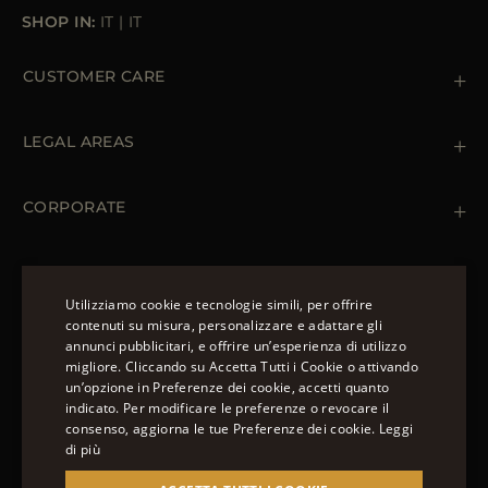
SHOP IN:
IT
|
IT
CUSTOMER CARE
Contattaci
+39 (02) 812 609 47
LEGAL AREAS
Ordini e Pagamenti
Spedizioni
Private Policy
Resi & Rimborsi
Cookie Policy
CORPORATE
Terms & Conditions
Boutiques
Newsletter
Accessibility Statement
CAPISPALLA
Piumini Invernali da Uomo
Utilizziamo cookie e tecnologie simili, per offrire
Piumini Invernali da Donna
contenuti su misura, personalizzare e adattare gli
Piumino 100 grammi
annunci pubblicitari, e offrire un’esperienza di utilizzo
SEGUICI
ENGLISH
Piumini Estivi da Donna
migliore. Cliccando su Accetta Tutti i Cookie o attivando
un’opzione in Preferenze dei cookie, accetti quanto
ITALIAN
indicato. Per modificare le preferenze o revocare il
FRENCH
consenso, aggiorna le tue Preferenze dei cookie.
Leggi
di più
GERMAN
© 2022 – MOORER S.P.A – VIA XXV APRILE, 90 37014