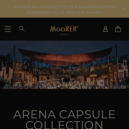
ISCRIVITI ALLA NEWSLETTER PER RIMANERE SEMPRE
AGGIORNATO SULLE NOVITÀ DI MooRER
PAESE DI SPEDIZIONE
SELEZIONA LA LINGUA
VEDI RISULTATI
IT
EN
DE
IT
US
JP
AU
DK
FR
ARENA CAPSULE
GB
CA
COLLECTION
ES