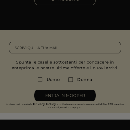
Spunta le caselle sottostanti per conoscere in
anteprima le nostre ultime offerte e i nuovi arrivi.
Uomo
Donna
ENTRA IN MOORER
Privacy Policy
Iscrivendomi, accetto la
e do il mio consenso a ricevere e-mail di MooRER su ultime
collezioni, eventi e campagne.