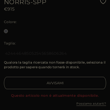
NORRIS-SPP
€915
Colore
Taglia
42
44
46
48
50
52
54
56
58
60
62
64
Qualora la taglia ricercata non fosse disponibile, seleziona il
prodotto per sapere quando tornerà in stock.
AVVISAMI
Questo articolo non è attualmente disponibile.
Possiamo aiutarti?