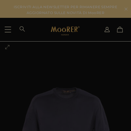
ISCRIVITI ALLA NEWSLETTER PER RIMANERE SEMPRE
AGGIORNATO SULLE NOVITÀ DI MooRER
PAESE DI SPEDIZIONE
SELEZIONA LA LINGUA
VEDI RISULTATI
IT
EN
DE
IT
US
JP
AU
DK
FR
GB
CA
ES