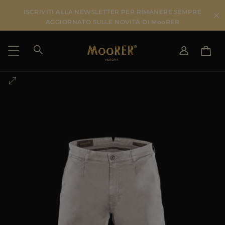
ISCRIVITI ALLA NEWSLETTER PER RIMANERE SEMPRE
AGGIORNATO SULLE NOVITÀ DI MooRER
PAESE DI SPEDIZIONE
SELEZIONA LA LINGUA
VEDI RISULTATI
IT
EN
DE
IT
US
JP
AU
DK
FR
GB
CA
ES