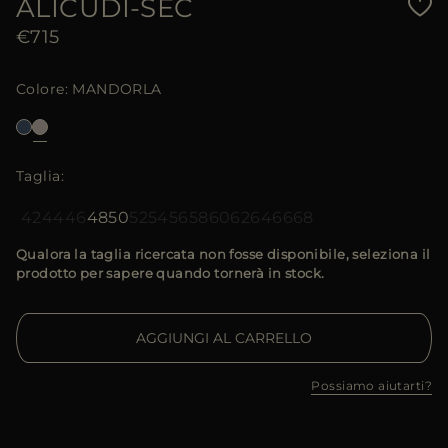
ALICUDI-SEC
€715
Colore
MANDORLA
Taglia
42
44
46
48
50
52
54
56
58
60
62
64
66
68
Qualora la taglia ricercata non fosse disponibile, seleziona il
prodotto per sapere quando tornerà in stock.
AGGIUNGI AL CARRELLO
Possiamo aiutarti?