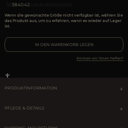
36
38
40
42
44
46
48
50
52
54
56
Wenn die gewünschte Größe nicht verfügbar ist, wählen Sie
das Produkt aus, um zu erfahren, wann es wieder auf Lager
ist.
IN DEN WARENKORB LEGEN
Können wir Ihnen helfen?
PRODUKTINFORMATION
Kurzer und leichter Parka der Linie Acqua (2 Schirme).
Mit weichem Jersey gefüttert und aus komfortablem
PFLEGE & DETAILS
technischem Gewebe mit seidigem Aussehen,
kombiniert mit einer wasserabweisenden Membran, die
Care & Details
maximalen Komfort, Nutzbarkeit und Wasserdichtigkeit
Waschen im Schonwaschgang bei max. 30 °C Nicht