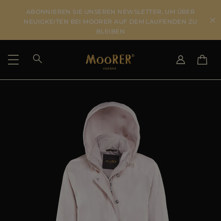
ABONNIEREN SIE UNSEREN NEWSLETTER, UM ÜBER
NEUIGKEITEN BEI MOORER AUF DEM LAUFENDEN ZU
BLEIBEN
LIEFERLAND
SPRACHE WÄHLEN
ERGEBNISSE ANSEHEN
IT
EN
DE
US
JP
AU
DK
FR
GB
CA