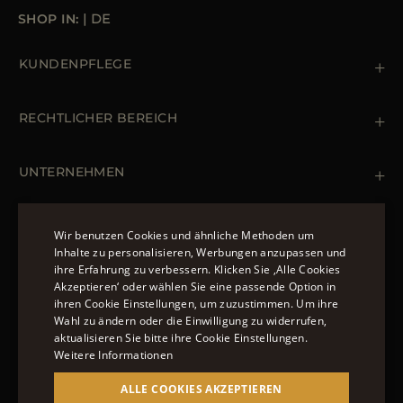
Water resistance
SHOP IN:
|
DE
KUNDENPFLEGE
Kontaktiere uns
+39 (02) 812 609 47
RECHTLICHER BEREICH
Bestellungen & Zahlungen
Lieferung
Datenschutz-Bestimmungen
Rücksendung und Umtausch
Cookie Policy
UNTERNEHMEN
Terms & Bedingungen
Boutiquen
Newsletter
Erklärung zur Barrierefreiheit
MÄNTEL UND JACKEN
Wir benutzen Cookies und ähnliche Methoden um
Inhalte zu personalisieren, Werbungen anzupassen und
Daunenjacke Herren Schwarz
ihre Erfahrung zu verbessern. Klicken Sie ‚Alle Cookies
ENGLISH
Jacken Damen
Akzeptieren‘ oder wählen Sie eine passende Option in
FOLGEN SIE UNS
ihren Cookie Einstellungen, um zuzustimmen. Um ihre
ITALIAN
Bomberjacke Leder
Wahl zu ändern oder die Einwilligung zu widerrufen,
Langer Steppmantel
FRENCH
aktualisieren Sie bitte ihre Cookie Einstellungen.
Weitere Informationen
GERMAN
ALLE COOKIES AKZEPTIEREN
© 2022 – MOORER S.P.A – VIA XXV APRILE, 90 37014
CHINESE (SIMPLIFIED)