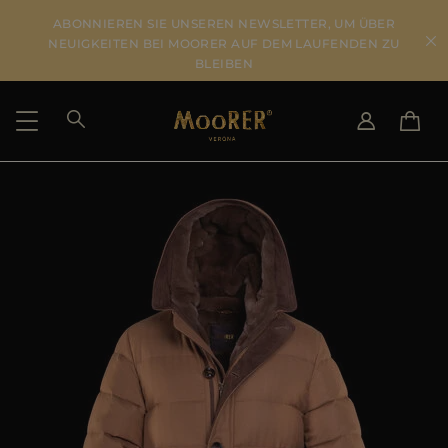
ABONNIEREN SIE UNSEREN NEWSLETTER, UM ÜBER
NEUIGKEITEN BEI MOORER AUF DEM LAUFENDEN ZU
BLEIBEN
LIEFERLAND
SPRACHE WÄHLEN
ERGEBNISSE ANSEHEN
IT
EN
DE
US
JP
AU
DK
FR
GB
CA