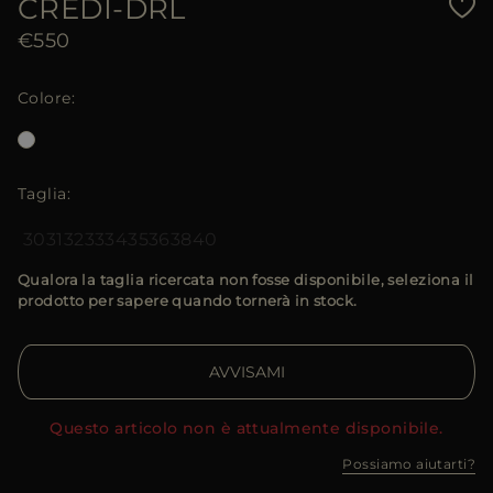
CREDI-DRL
€550
Colore
Taglia
30
31
32
33
34
35
36
38
40
Qualora la taglia ricercata non fosse disponibile, seleziona il
prodotto per sapere quando tornerà in stock.
AVVISAMI
Questo articolo non è attualmente disponibile.
Possiamo aiutarti?