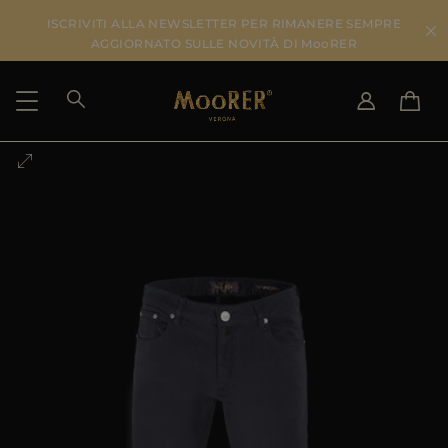
ISCRIVITI ALLA NEWSLETTER PER RIMANERE SEMPRE
AGGIORNATO SULLE NOVITÀ DI MooRER
PAESE DI SPEDIZIONE
SELEZIONA LA LINGUA
VEDI RISULTATI
IT
EN
DE
IT
US
JP
AU
DK
FR
GB
CA
ES