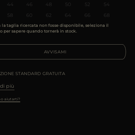
44
46
48
50
52
54
58
60
62
64
66
68
 la taglia ricercata non fosse disponibile, seleziona il
o per sapere quando tornerà in stock.
AVVISAMI
IZIONE STANDARD GRATUITA
di più
o aiutarti?