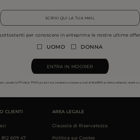
sottostanti per conoscere in anteprima le nostre ultime offert
UOMO
DONNA
ENTRA IN MOORER
Privacy Policy
omi, accetto la
e do il mio consenso a ricevere e-mail di MooRER su ultime collezioni, eventi e
O CLIENTI
AREA LEGALE
aci
Clausola di Riservatezza
) 812 609 47
Politica sui Cookie