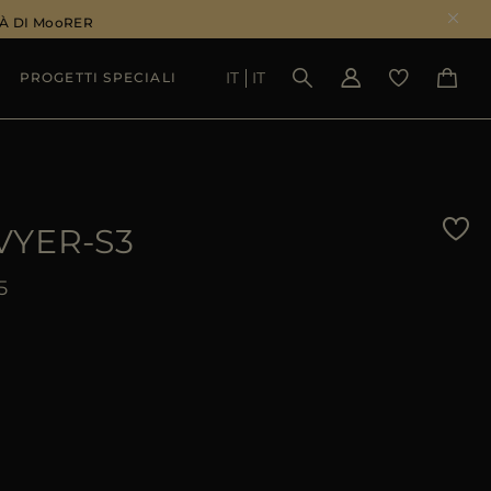
À DI MooRER
IT
IT
PROGETTI SPECIALI
VEDI RISULTATI
VYER-S3
5