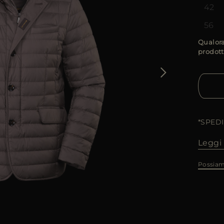
42
56
Qualora
prodott
*SPED
Leggi 
Possiam