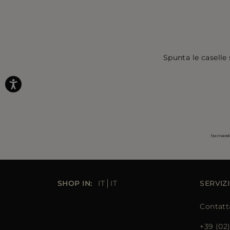
Spunta le caselle 
Iscrivend
SHOP IN:
IT
IT
SERVIZI
Contatt
+39 (02