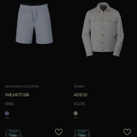
SEA ISLAND COLLECTION
JACKEN
WILMOT-SI8
ADE-SI
€965
€2.015