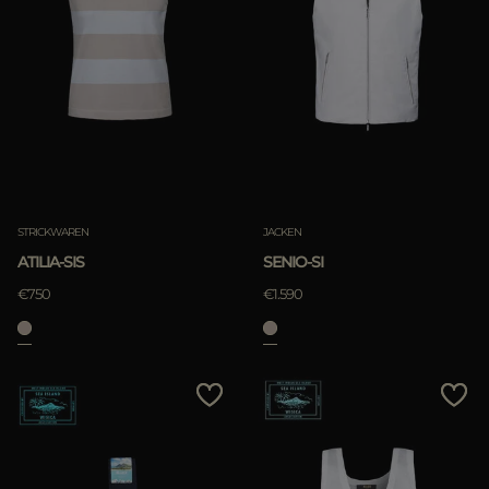
STRICKWAREN
JACKEN
ATILIA-SIS
SENIO-SI
€750
€1.590