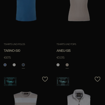
TSHIRTS UND POLOS
TSHIRTS UND TOPS
TARNO-SI0
ANEU-SI5
€675
€1.015