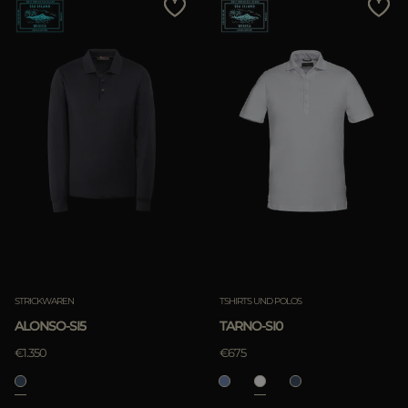
STRICKWAREN
TSHIRTS UND POLOS
ALONSO-SI5
TARNO-SI0
€1.350
€675