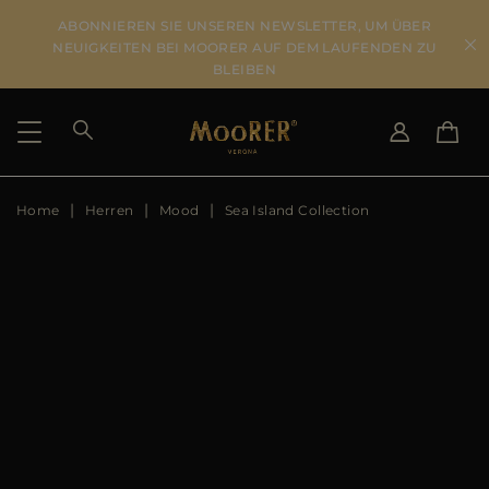
ABONNIEREN SIE UNSEREN NEWSLETTER, UM ÜBER
NEUIGKEITEN BEI MOORER AUF DEM LAUFENDEN ZU
BLEIBEN
Home
Herren
Mood
Sea Island Collection
LIEFERLAND
SPRACHE WÄHLEN
ERGEBNISSE ANSEHEN
IT
EN
DE
US
JP
AU
DK
FR
GB
CA