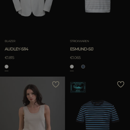
BLAZER
STRICKWAREN
AUDLEY-SI14
ESMUND-SIJ
€1.815
€1.065