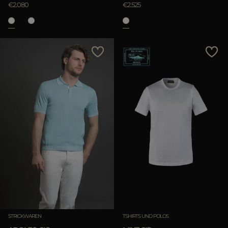
€2.080
€2.525
STRICKWAREN
TSHIRTS UND POLOS