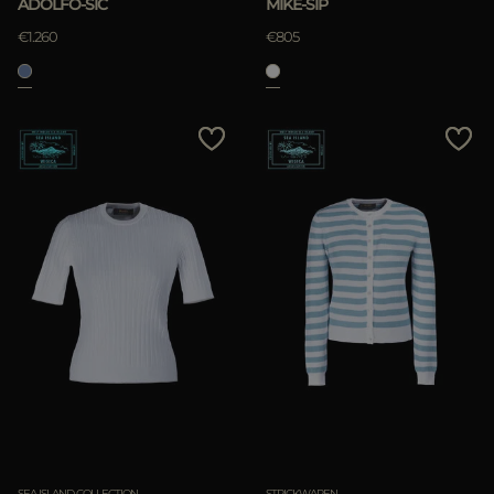
ADOLFO-SIC
MIKE-SIP
€1.260
€805
SEA ISLAND COLLECTION
STRICKWAREN