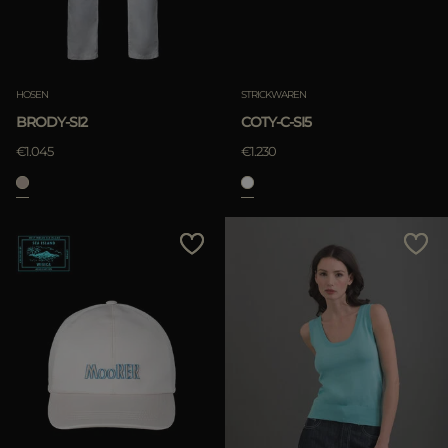
ANWENDEN
löschen
ANWENDEN
HOSEN
STRICKWAREN
löschen
BRODY-SI2
COTY-C-SI5
€1.045
€1.230