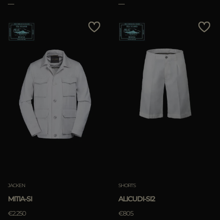
JACKEN
SHORTS
MITIA-SI
ALICUDI-SI2
€2.250
€805