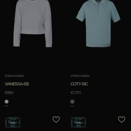
STRICKWAREN
STRICKWAREN
VANESSA-SI5
COTY-SIC
€865
€1.270