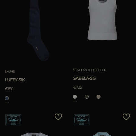
SEA ISLAND COLLECTION
SHUHE
SABELA-SI5
LUFFY-SIK
€735
€180