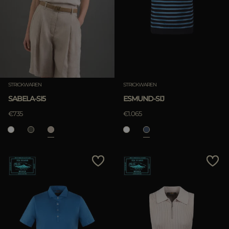
STRICKWAREN
STRICKWAREN
SABELA-SI5
ESMUND-SIJ
€735
€1.065