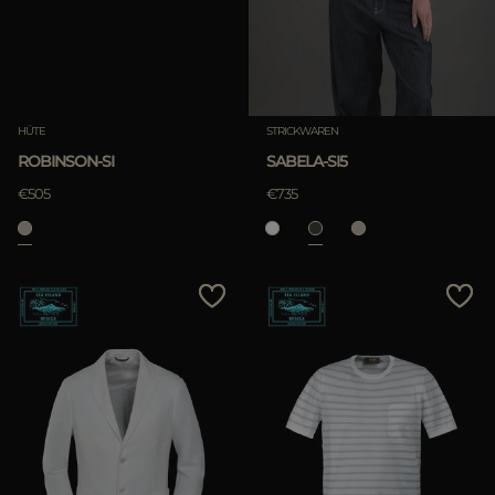
HÜTE
STRICKWAREN
ROBINSON-SI
SABELA-SI5
€505
€735