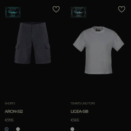
SHORTS
TSHIRTS UND TOPS
ARON-SI2
LIGEA-SI8
€995
€565