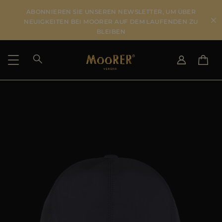
ABONNIEREN SIE UNSEREN NEWSLETTER, UM ÜBER
NEUIGKEITEN BEI MOORER AUF DEM LAUFENDEN ZU
BLEIBEN
LIEFERLAND
SPRACHE WÄHLEN
ERGEBNISSE ANSEHEN
IT
EN
DE
US
JP
AU
DK
FR
GB
CA