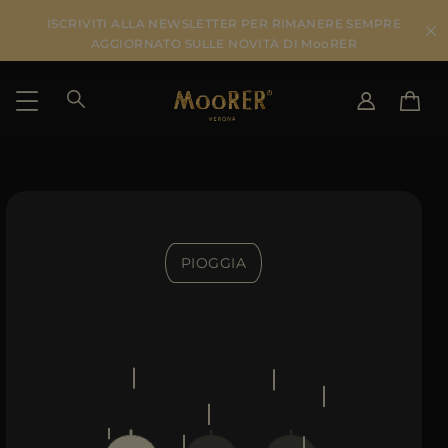
ISCRIVITI ALLA NEWSLETTER PER RIMANERE SEMPRE
AGGIORNATO SULLE NOVITÀ DI MooRER
PAESE DI SPEDIZIONE
SELEZIONA LA LINGUA
VEDI RISULTATI
IT
EN
DE
IT
PIOGGIA
US
JP
AU
DK
FR
GB
CA
ES