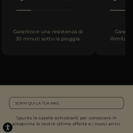
Garantisce una resistenza di
Garanti
30 minuti sotto la pioggia.
illimitata
Spunta le caselle sottostanti per conoscere in
anteprima le nostre ultime offerte e i nuovi arrivi.